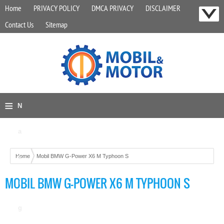
Home
PRIVACY POLICY
DMCA PRIVACY
DISCLAIMER
Contact Us
Sitemap
≡
N
a
Home
v
Mobil BMW G-Power X6 M Typhoon S
MOBIL BMW G-POWER X6 M TYPHOON S
i
g